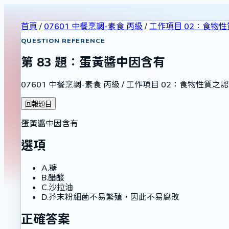
首頁
/
07601 中餐烹調-素食 丙級
/
工作項目 02：食物
QUESTION REFERENCE
第
83
題：
蛋黃醬中因含有
07601 中餐烹調-素食 丙級
/
工作項目 02：食物性質之
回報題目
蛋黃醬中因含有
選項
A
.
糖
B
.
醋酸
C
.
沙拉油
D
.
芥末粉細菌不易繁殖，因此不易腐敗
正確答案