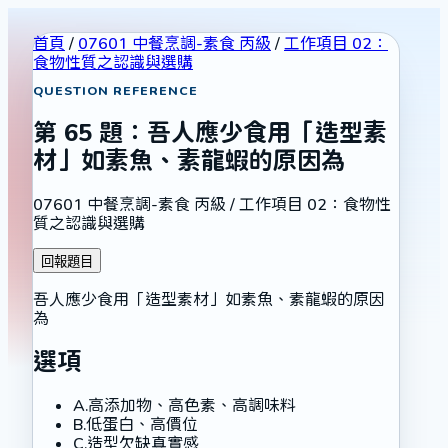
首頁
/
07601 中餐烹調-素食 丙級
/
工作項目 02：
食物性質之認識與選購
QUESTION REFERENCE
第
65
題：
吾人應少食用「造型素
材」如素魚、素龍蝦的原因為
07601 中餐烹調-素食 丙級
/
工作項目 02：食物性
質之認識與選購
回報題目
吾人應少食用「造型素材」如素魚、素龍蝦的原因
為
選項
A
.
高添加物、高色素、高調味料
B
.
低蛋白、高價位
C
.
造型欠缺真實感