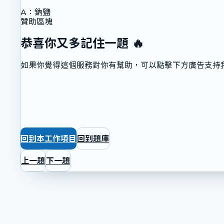
A
：
鈉鹽
贊助區塊
恭喜你又多記住一題 🔥
如果你覺得這個服務對你有幫助，可以點擊下方廣告支持
回到本工作項目
回到題庫
上一題
下一題