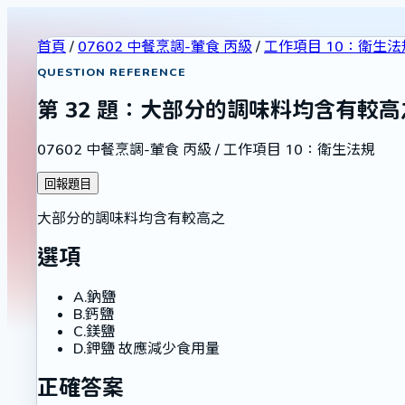
首頁
/
07602 中餐烹調-葷食 丙級
/
工作項目 10：衛生法
QUESTION REFERENCE
第
32
題：
大部分的調味料均含有較高
07602 中餐烹調-葷食 丙級
/
工作項目 10：衛生法規
回報題目
大部分的調味料均含有較高之
選項
A
.
鈉鹽
B
.
鈣鹽
C
.
鎂鹽
D
.
鉀鹽 故應減少食用量
正確答案