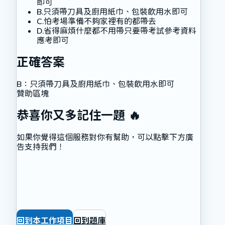
即可
B
.
只須帶刀具及廚用紙巾、包裝飲用水即可
C
.
怕考場準備不夠家裡有的都帶去
D
.
省得麻煩什麼都不用帶只要帶考試參考資料
應考即可
正確答案
B
：
只須帶刀具及廚用紙巾、包裝飲用水即可
贊助區塊
恭喜你又多記住一題 🔥
如果你覺得這個服務對你有幫助，可以點擊下方廣
告支持我們！
回到本工作項目
回到題庫