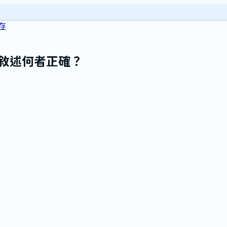
存
敘述何者正確？