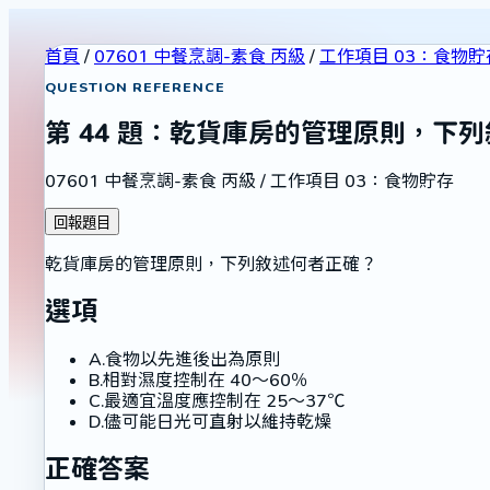
首頁
/
07601 中餐烹調-素食 丙級
/
工作項目 03：食物貯
QUESTION REFERENCE
第
44
題：
乾貨庫房的管理原則，下列
07601 中餐烹調-素食 丙級
/
工作項目 03：食物貯存
回報題目
乾貨庫房的管理原則，下列敘述何者正確？
選項
A
.
食物以先進後出為原則
B
.
相對濕度控制在 40～60％
C
.
最適宜溫度應控制在 25～37℃
D
.
儘可能日光可直射以維持乾燥
正確答案