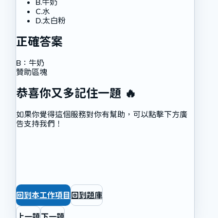
B
.
牛奶
C
.
水
D
.
太白粉
正確答案
B
：
牛奶
贊助區塊
恭喜你又多記住一題 🔥
如果你覺得這個服務對你有幫助，可以點擊下方廣
告支持我們！
回到本工作項目
回到題庫
上一題
下一題