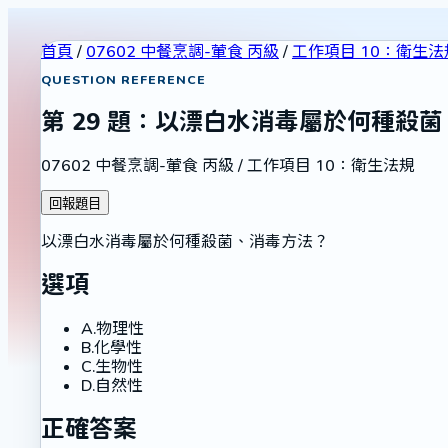
首頁
/
07602 中餐烹調-葷食 丙級
/
工作項目 10：衛生法
QUESTION REFERENCE
第
29
題：
以漂白水消毒屬於何種殺菌
07602 中餐烹調-葷食 丙級
/
工作項目 10：衛生法規
回報題目
以漂白水消毒屬於何種殺菌、消毒方法？
選項
A
.
物理性
B
.
化學性
C
.
生物性
D
.
自然性
正確答案