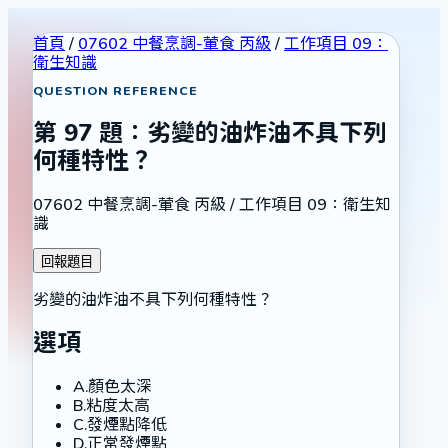
首頁
/
07602 中餐烹調-葷食 丙級
/
工作項目 09：
衛生知識
QUESTION REFERENCE
第
97
題：
劣變的油炸油不具下列
何種特性？
07602 中餐烹調-葷食 丙級
/
工作項目 09：衛生知
識
回報題目
劣變的油炸油不具下列何種特性？
選項
A
.
顏色太深
B
.
粘度太高
C
.
發煙點降低
D
.
正常發煙點