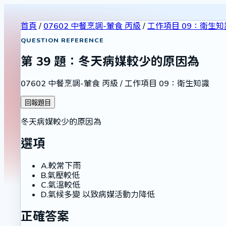
首頁
/
07602 中餐烹調-葷食 丙級
/
工作項目 09：衛生知
QUESTION REFERENCE
第
39
題：
冬天病媒較少的原因為
07602 中餐烹調-葷食 丙級
/
工作項目 09：衛生知識
回報題目
冬天病媒較少的原因為
選項
A
.
較常下雨
B
.
氣壓較低
C
.
氣溫較低
D
.
氣候多變 以致病媒活動力降低
正確答案