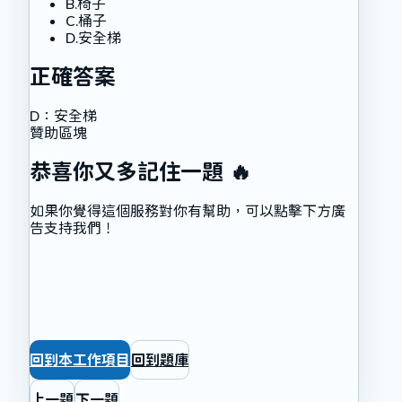
B
.
椅子
C
.
桶子
D
.
安全梯
正確答案
D
：
安全梯
贊助區塊
恭喜你又多記住一題 🔥
如果你覺得這個服務對你有幫助，可以點擊下方廣
告支持我們！
回到本工作項目
回到題庫
上一題
下一題