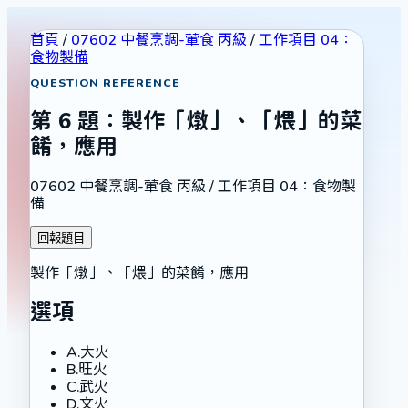
首頁
/
07602 中餐烹調-葷食 丙級
/
工作項目 04：
食物製備
QUESTION REFERENCE
第
6
題：
製作「燉」、「煨」的菜
餚，應用
07602 中餐烹調-葷食 丙級
/
工作項目 04：食物製
備
回報題目
製作「燉」、「煨」的菜餚，應用
選項
A
.
大火
B
.
旺火
C
.
武火
D
.
文火