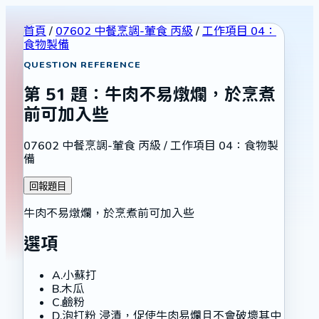
首頁
/
07602 中餐烹調-葷食 丙級
/
工作項目 04：
食物製備
QUESTION REFERENCE
第
51
題：
牛肉不易燉爛，於烹煮
前可加入些
07602 中餐烹調-葷食 丙級
/
工作項目 04：食物製
備
回報題目
牛肉不易燉爛，於烹煮前可加入些
選項
A
.
小蘇打
B
.
木瓜
C
.
鹼粉
D
.
泡打粉 浸漬，促使牛肉易爛且不會破壞其中