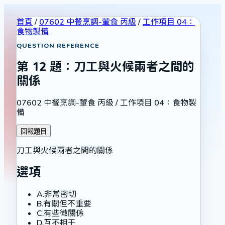
首頁
/
07602 中餐烹調-葷食 丙級
/
工作項目 04：
食物製備
QUESTION REFERENCE
第
12
題：
刀工與火候兩者之間的
關係
07602 中餐烹調-葷食 丙級
/
工作項目 04：食物製
備
回報題目
刀工與火候兩者之間的關係
選項
A
.
非常密切
B
.
有關但不重要
C
.
有些微關係
D
.
互不相干