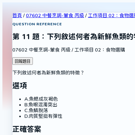
首頁
/
07602 中餐烹調-葷食 丙級
/
工作項目 02：食物選
QUESTION REFERENCE
第
11
題：
下列敘述何者為新鮮魚類的
07602 中餐烹調-葷食 丙級
/
工作項目 02：食物選購
回報題目
下列敘述何者為新鮮魚類的特徵？
選項
A
.
魚鰓成灰褐色
B
.
魚眼混濁突出
C
.
魚鱗脫落
D
.
肉質堅挺有彈性
正確答案