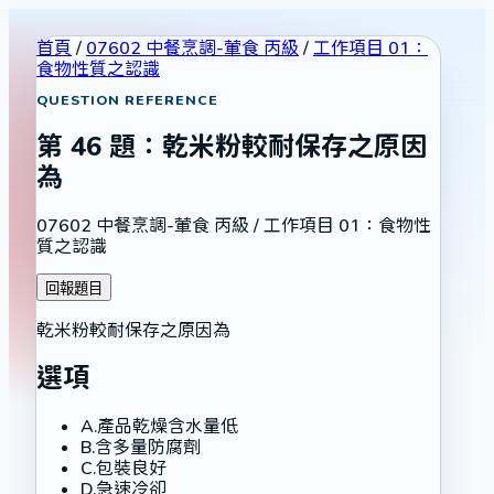
首頁
/
07602 中餐烹調-葷食 丙級
/
工作項目 01：
食物性質之認識
QUESTION REFERENCE
第
46
題：
乾米粉較耐保存之原因
為
07602 中餐烹調-葷食 丙級
/
工作項目 01：食物性
質之認識
回報題目
乾米粉較耐保存之原因為
選項
A
.
產品乾燥含水量低
B
.
含多量防腐劑
C
.
包裝良好
D
.
急速冷卻