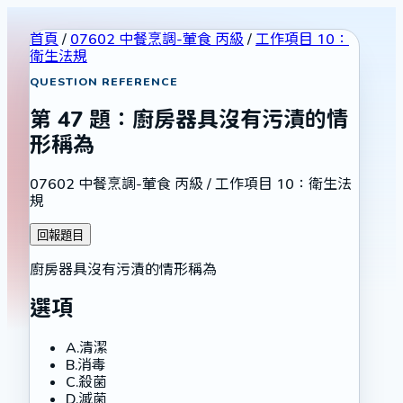
首頁
/
07602 中餐烹調-葷食 丙級
/
工作項目 10：
衛生法規
QUESTION REFERENCE
第
47
題：
廚房器具沒有污漬的情
形稱為
07602 中餐烹調-葷食 丙級
/
工作項目 10：衛生法
規
回報題目
廚房器具沒有污漬的情形稱為
選項
A
.
清潔
B
.
消毒
C
.
殺菌
D
.
滅菌