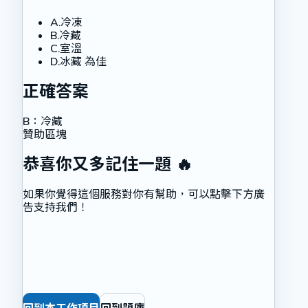
A
.
冷凍
B
.
冷藏
C
.
室溫
D
.
冰藏 為佳
正確答案
B
：
冷藏
贊助區塊
恭喜你又多記住一題 🔥
如果你覺得這個服務對你有幫助，可以點擊下方廣
告支持我們！
回到本工作項目
回到題庫