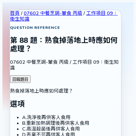
首頁
/
07602 中餐烹調-葷食 丙級
/
工作項目 09：
衛生知識
QUESTION REFERENCE
第
88
題：
熟食掉落地上時應如何
處理？
07602 中餐烹調-葷食 丙級
/
工作項目 09：衛生知
識
回報題目
熟食掉落地上時應如何處理？
選項
A
.
洗淨後再供客人食用
B
.
重新加熱調理後再供客人食用
C
.
高溫殺菌後再供客人食用
D
.
丟棄不可再供客人食用