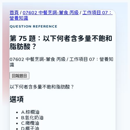
首頁
/
07602 中餐烹調-葷食 丙級
/
工作項目 07：
營養知識
QUESTION REFERENCE
第
75
題：
以下何者含多量不飽和
脂肪酸？
07602 中餐烹調-葷食 丙級
/
工作項目 07：營養知
識
回報題目
以下何者含多量不飽和脂肪酸？
選項
A
.
棕櫚油
B
.
氫化奶油
C
.
橄欖油
D
.
椰子油