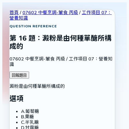
首頁
/
07602 中餐烹調-葷食 丙級
/
工作項目 07：
營養知識
QUESTION REFERENCE
第
16
題：
澱粉是由何種單醣所構
成的
07602 中餐烹調-葷食 丙級
/
工作項目 07：營養知
識
回報題目
澱粉是由何種單醣所構成的
選項
A
.
葡萄糖
B
.
果糖
C
.
半乳糖
D
.
甘露糖