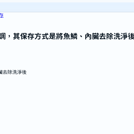
存
調，其保存方式是將魚鱗、內臟去除洗淨
臟去除洗淨後