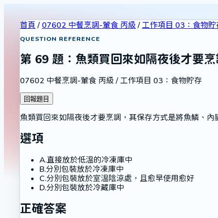
首頁
/
07602 中餐烹調-葷食 丙級
/
工作項目 03：食物貯
QUESTION REFERENCE
第
69
題：
魚類買回來如隔夜後才要烹
07602 中餐烹調-葷食 丙級
/
工作項目 03：食物貯存
回報題目
魚類買回來如隔夜後才要烹調，其保存方式是將魚鱗、內
選項
A
.
直接放於低溫的冷凍庫中
B
.
分別包裝放於冷凍庫中
C
.
分別包裝放於室溫陰涼處，且愈早使用愈好
D
.
分別包裝放於冷藏庫中
正確答案