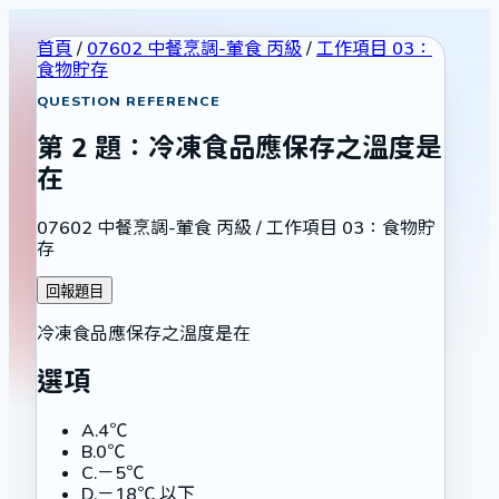
首頁
/
07602 中餐烹調-葷食 丙級
/
工作項目 03：
食物貯存
QUESTION REFERENCE
第
2
題：
冷凍食品應保存之溫度是
在
07602 中餐烹調-葷食 丙級
/
工作項目 03：食物貯
存
回報題目
冷凍食品應保存之溫度是在
選項
A
.
4℃
B
.
0℃
C
.
－5℃
D
.
－18℃ 以下