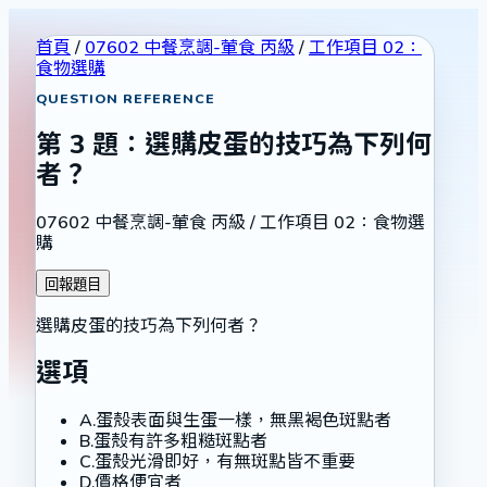
首頁
/
07602 中餐烹調-葷食 丙級
/
工作項目 02：
食物選購
QUESTION REFERENCE
第
3
題：
選購皮蛋的技巧為下列何
者？
07602 中餐烹調-葷食 丙級
/
工作項目 02：食物選
購
回報題目
選購皮蛋的技巧為下列何者？
選項
A
.
蛋殼表面與生蛋一樣，無黑褐色斑點者
B
.
蛋殼有許多粗糙斑點者
C
.
蛋殼光滑即好，有無斑點皆不重要
D
.
價格便宜者