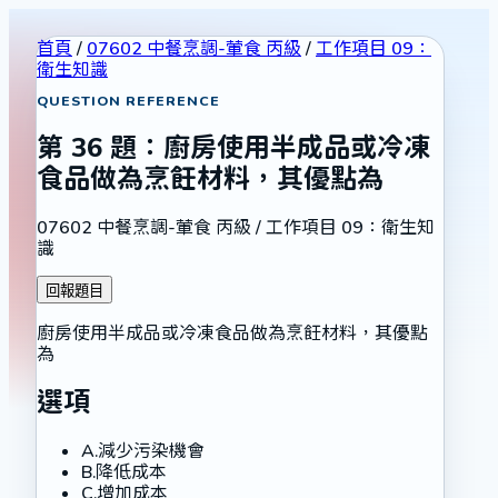
首頁
/
07602 中餐烹調-葷食 丙級
/
工作項目 09：
衛生知識
QUESTION REFERENCE
第
36
題：
廚房使用半成品或冷凍
食品做為烹飪材料，其優點為
07602 中餐烹調-葷食 丙級
/
工作項目 09：衛生知
識
回報題目
廚房使用半成品或冷凍食品做為烹飪材料，其優點
為
選項
A
.
減少污染機會
B
.
降低成本
C
.
增加成本