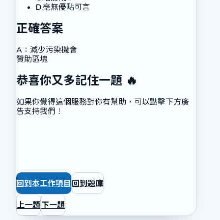
D
.
亳無優點可言
正確答案
A
：
減少污染機會
贊助區塊
恭喜你又多記住一題 🔥
如果你覺得這個服務對你有幫助，可以點擊下方廣
告支持我們！
回到本工作項目
回到題庫
上一題
下一題