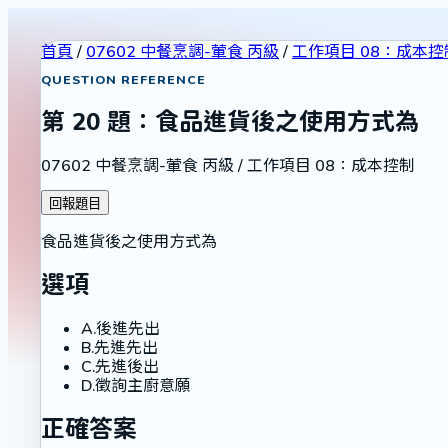
首頁
/
07602 中餐烹調-葷食 丙級
/
工作項目 08：成本控
QUESTION REFERENCE
第
20
題：
食品進貨後之使用方式為
07602 中餐烹調-葷食 丙級
/
工作項目 08：成本控制
回報題目
食品進貨後之使用方式為
選項
A
.
後進先出
B
.
先進先出
C
.
先進後出
D
.
徵詢主廚意願
正確答案