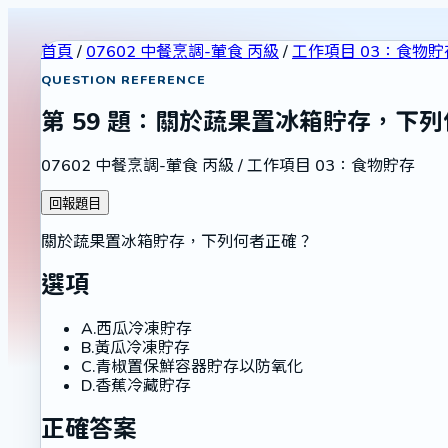
首頁
/
07602 中餐烹調-葷食 丙級
/
工作項目 03：食物貯
QUESTION REFERENCE
第
59
題：
關於蔬果置冰箱貯存，下列
07602 中餐烹調-葷食 丙級
/
工作項目 03：食物貯存
回報題目
關於蔬果置冰箱貯存，下列何者正確？
選項
A
.
西瓜冷凍貯存
B
.
黃瓜冷凍貯存
C
.
青椒置保鮮容器貯存以防氧化
D
.
香蕉冷藏貯存
正確答案