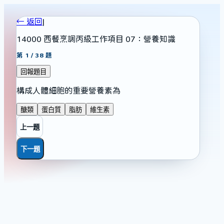
← 返回
|
14000 西餐烹調丙級工作項目 07：營養知識
第
1
/
38
題
回報題目
構成人體細胞的重要營養素為
醣類
蛋白質
脂肪
維生素
上一題
下一題