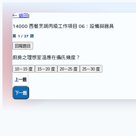
← 返回
|
14000 西餐烹調丙級工作項目 06：設備與器具
第
1
/
27
題
回報題目
廚房之理想室溫應在攝氏幾度？
10－15 度
15－20 度
20－25 度
25－30 度
上一題
下一題