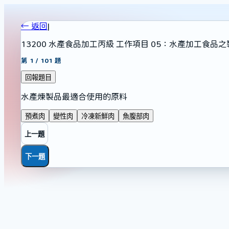
← 返回
|
13200 水產食品加工丙級 工作項目 05：水產加工食品
第
1
/
101
題
回報題目
水產煉製品最適合使用的原料
預煮肉
變性肉
冷凍新鮮肉
魚腹部肉
上一題
下一題