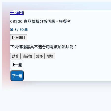
← 返回
|
09200 食品檢驗分析丙級 - 模擬考
第
1
/
80
題
回報題目
下列何種器具不適合用電氣加熱烘乾？
試管
滴定管
燒杯
坩堝
上一題
下一題