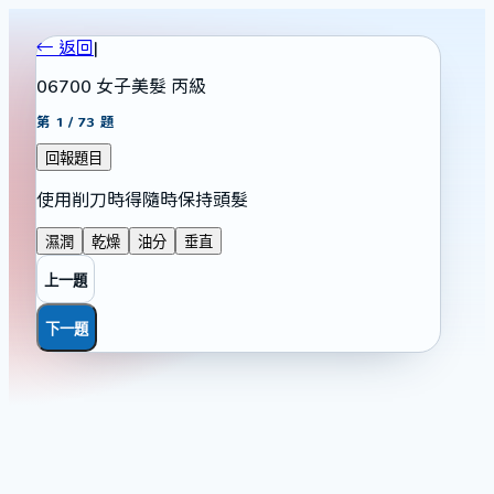
← 返回
|
06700 女子美髮 丙級
第
1
/
73
題
回報題目
使用削刀時得隨時保持頭髮
濕潤
乾燥
油分
垂直
上一題
下一題