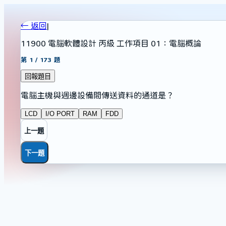
← 返回
|
11900 電腦軟體設計 丙級 工作項目 01：電腦概論
第
1
/
173
題
回報題目
電腦主機與週邊設備間傳送資料的通道是？
LCD
I/O PORT
RAM
FDD
上一題
下一題