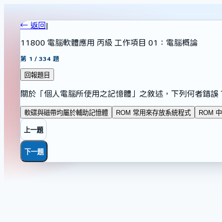
← 返回
|
11800 電腦軟體應用 丙級 工作項目 01：電腦概論
第
1
/
334
題
回報題目
關於「個人電腦所使用之記憶體」之敘述，下列何者錯誤
軟碟與磁帶均屬於輔助記憶體
ROM 常用來存放系統程式
ROM
上一題
下一題