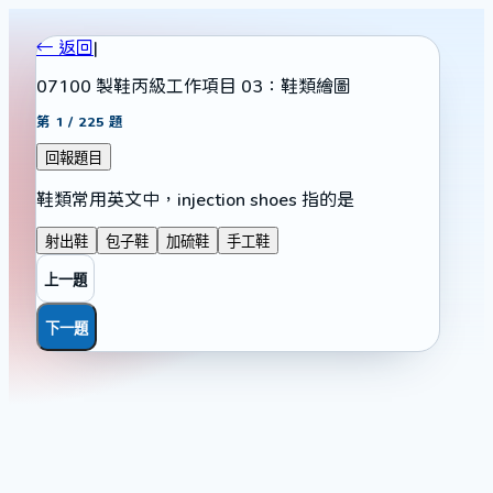
← 返回
|
07100 製鞋丙級工作項目 03：鞋類繪圖
第
1
/
225
題
回報題目
鞋類常用英文中，injection shoes 指的是
射出鞋
包子鞋
加硫鞋
手工鞋
上一題
下一題