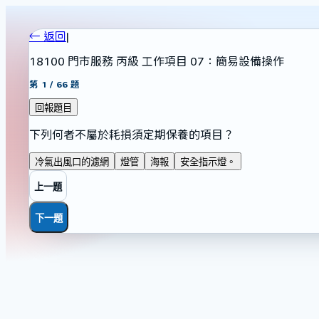
← 返回
|
18100 門市服務 丙級 工作項目 07：簡易設備操作
第
1
/
66
題
回報題目
下列何者不屬於耗損須定期保養的項目？
冷氣出風口的濾網
燈管
海報
安全指示燈。
上一題
下一題