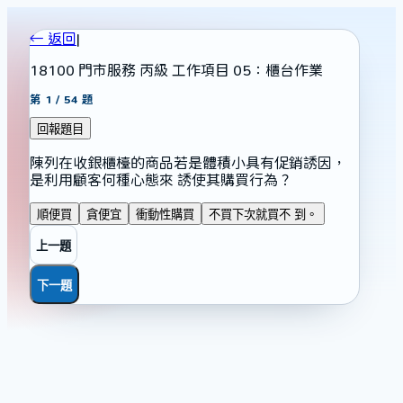
← 返回
|
18100 門市服務 丙級 工作項目 05：櫃台作業
第
1
/
54
題
回報題目
陳列在收銀櫃檯的商品若是體積小具有促銷誘因，
是利用顧客何種心態來 誘使其購買行為？
順便買
貪便宜
衝動性購買
不買下次就買不 到。
上一題
下一題