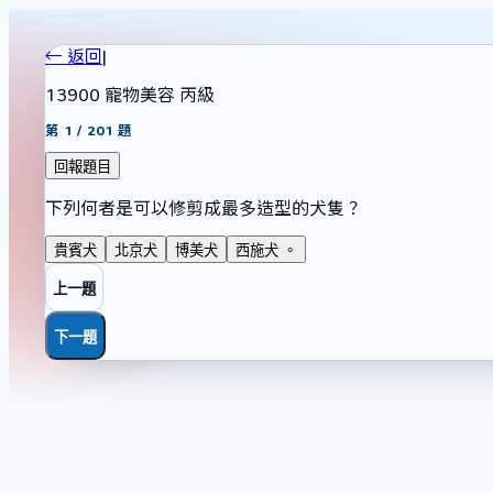
← 返回
|
13900 寵物美容 丙級
第
1
/
201
題
回報題目
下列何者是可以修剪成最多造型的犬隻？
貴賓犬
北京犬
博美犬
西施犬 。
上一題
下一題