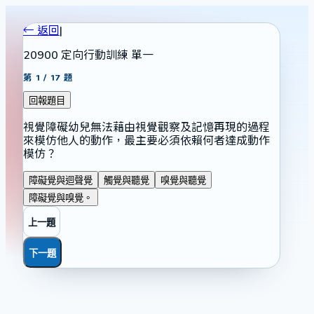
← 返回
|
20900 定向行動訓練 單一
第
1
/
17
題
回報題目
視覺障礙幼兒無法藉由視覺觀察及記憶再現的過程
來模仿他人的動作，最主要必須依賴何者達成動作
模仿？
障礙覺與迴聲覺
觸覺與聽覺
嗅覺與聽覺
障礙覺與嗅覺。
上一題
下一題