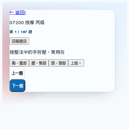
← 返回
|
07200 按摩 丙級
第
1
/
187
題
回報題目
按壓法中的手肘壓，常用在
胸、腹部
腰、臀部
頭、頸部
上肢。
上一題
下一題