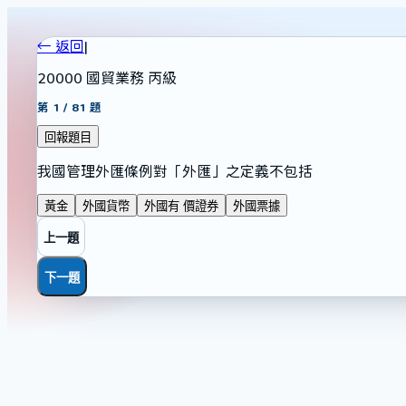
← 返回
|
20000 國貿業務 丙級
第
1
/
81
題
回報題目
我國管理外匯條例對「外匯」之定義不包括
黃金
外國貨幣
外國有 價證券
外國票據
上一題
下一題