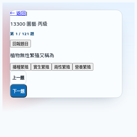
← 返回
|
13300 園藝 丙級
第
1
/
121
題
回報題目
植物無性繁殖又稱為
播種繁殖
實生繁殖
兩性繁殖
營養繁殖
上一題
下一題