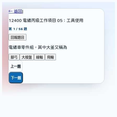
← 返回
|
12400 電繡丙級工作項目 05：工具使用
第
1
/
56
題
回報題目
電繡車零件組，其中大釜又稱為
腳弓
大梭盤
線軸
飛輪
上一題
下一題