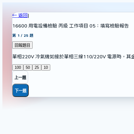
← 返回
|
16600 用電設備檢驗 丙級 工作項目 05：填寫檢驗報告
第
1
/
25
題
回報題目
單相220V 冷氣機如接於單相三線110/220V 電源時
100
50
25
10
上一題
下一題