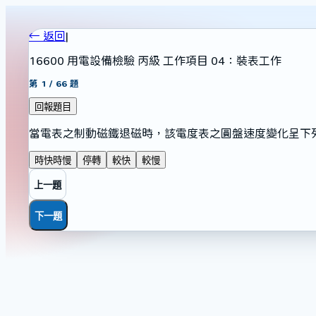
← 返回
|
16600 用電設備檢驗 丙級 工作項目 04：裝表工作
第
1
/
66
題
回報題目
當電表之制動磁鐵退磁時，該電度表之圓盤速度變化呈下
時快時慢
停轉
較快
較慢
上一題
下一題