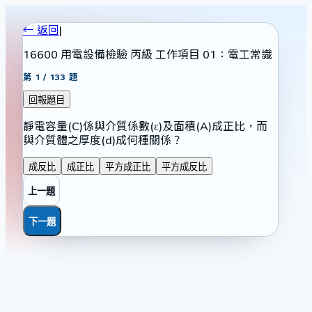
← 返回
|
16600 用電設備檢驗 丙級 工作項目 01：電工常識
第
1
/
133
題
回報題目
靜電容量(C)係與介質係數(ε)及面積(A)成正比，而
與介質體之厚度(d)成何種關係？
成反比
成正比
平方成正比
平方成反比
上一題
下一題