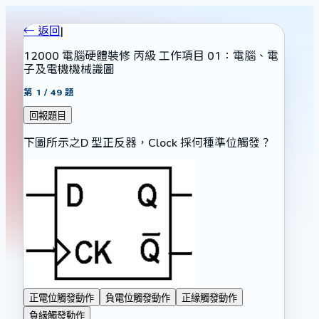
← 返回
|
12000 電腦硬體裝修 丙級 工作項目 01：電腦、電
子及電機機械識圖
第
1
/
49
題
回報題目
下圖所示之D 型正反器，Clock 採何種準位觸發？
正電位觸發動作
負電位觸發動作
正緣觸發動作
負緣觸發動作