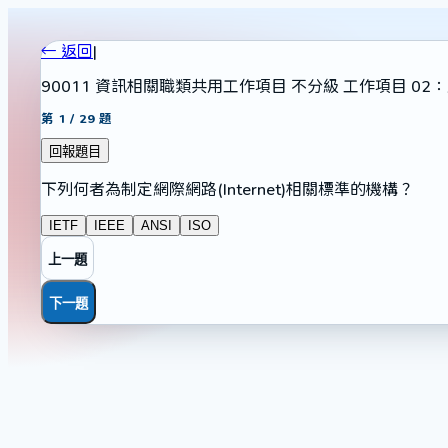
← 返回
|
90011 資訊相關職類共用工作項目 不分級 工作項目 0
第
1
/
29
題
回報題目
下列何者為制定網際網路(Internet)相關標準的機構？
IETF
IEEE
ANSI
ISO
上一題
下一題