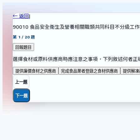
← 返回
|
90010 食品安全衛生及營養相關職類共同科目不分級工作
第
1
/
20
題
回報題目
選擇食材或原料供應商時應注意之事項，下列敘述何者正
提供廉價食材之供應商
完成食品業者登錄之食材供應商
提供解凍
上一題
下一題