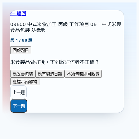
← 返回
|
09500 中式米食加工 丙級 工作項目 05：中式米製
食品包裝與標示
第
1
/
58
題
回報題目
米食製品做好後，下列敘述何者不正確？
應妥善包裝
應有製造日期
不須包裝即可販賣
應標示內容物
上一題
下一題