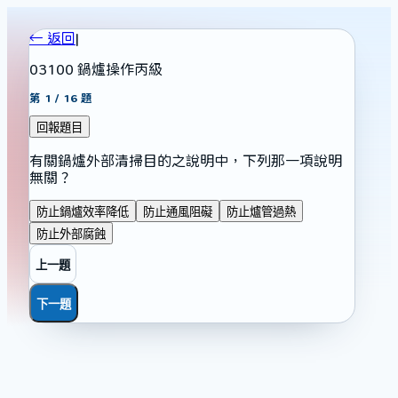
← 返回
|
03100 鍋爐操作丙級
第
1
/
16
題
回報題目
有關鍋爐外部清掃目的之說明中，下列那一項說明
無關？
防止鍋爐效率降低
防止通風阻礙
防止爐管過熱
防止外部腐蝕
上一題
下一題